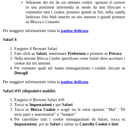
Selezione dei siti da cui ottenere cookie: spostare il cursore
in una posizione intermedia in modo da non bloccare o
consentire tutti i cookie, premere quindi su Siti, nella casella
Indirizzo Sito Web inserire un sito internet e quindi premere
su Blocca o Consenti
Per maggiori informazioni visita la
pagina dedicata
.
Safari 6
Eseguire il Browser Safari
Fare click su
Safari
, selezionare
Preferenze
e premere su
Privacy
Nella sezione
Blocca Cookie
specificare come Safari deve accettare i
cookie dai siti internet.
Per visionare quali siti hanno immagazzinato i cookie cliccare su
Dettagli
Per maggiori informazioni visita la
pagina dedicata
.
Safari iOS (dispositivi mobile)
Eseguire il Browser Safari iOS
Tocca su
Impostazioni
e poi
Safari
Tocca su
Blocca Cookie
e scegli tra le varie opzioni: “Mai”, “Di
terze parti e inserzionisti” o “Sempre”
Per cancellare tutti i cookie immagazzinati da Safari, tocca su
Impostazioni
, poi su
Safari
e infine su
Cancella Cookie e dati