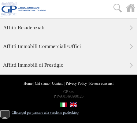
Affitti Residenziali
Affitti Immobili Commerciali/Uffici
Affitti Immobili di Prestigio
Home
|
Chi siamo
|
Contatti
|
Privacy Policy
|
Revoca consensi
GP sas
P.IVA 01495900126
Clicca qui per passare alla versione pc/desktop